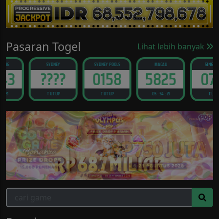
Pasaran Togel
Lihat lebih banyak
SYDNEY
SYDNEY POOLS
MACAU
SINGAPORE
????
0158
5825
0715
TUTUP
TUTUP
05 : 34 : 20
TUTUP