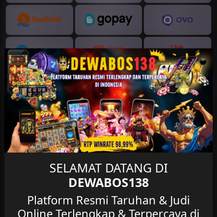
SELAMAT DATANG DI
Temui Kami
DEWABOS138
Platform Resmi Taruhan & Judi
Online Terlengkap & Terpercaya di