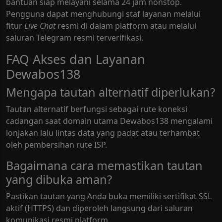
bantuan siap melayani selama 24 jam nonstop.
Pengguna dapat menghubungi staf layanan melalui
fitur
Live Chat
resmi di dalam platform atau melalui
saluran Telegram resmi terverifikasi.
FAQ Akses dan Layanan
Dewabos138
Mengapa tautan alternatif diperlukan?
Tautan alternatif berfungsi sebagai rute koneksi
cadangan saat domain utama Dewabos138 mengalami
lonjakan lalu lintas data yang padat atau terhambat
oleh pembersihan rute ISP.
Bagaimana cara memastikan tautan
yang dibuka aman?
Pastikan tautan yang Anda buka memiliki sertifikat SSL
aktif (HTTPS) dan diperoleh langsung dari saluran
komunikasi resmi platform.