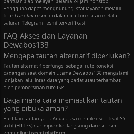
bantuan siap melayani selama 24 jam nonstop.
Pengguna dapat menghubungi staf layanan melalui
fitur
Live Chat
resmi di dalam platform atau melalui
saluran Telegram resmi terverifikasi.
FAQ Akses dan Layanan
Dewabos138
Mengapa tautan alternatif diperlukan?
Tautan alternatif berfungsi sebagai rute koneksi
cadangan saat domain utama Dewabos138 mengalami
lonjakan lalu lintas data yang padat atau terhambat
oleh pembersihan rute ISP.
Bagaimana cara memastikan tautan
yang dibuka aman?
Pastikan tautan yang Anda buka memiliki sertifikat SSL
aktif (HTTPS) dan diperoleh langsung dari saluran
komunikasi resmi platform.