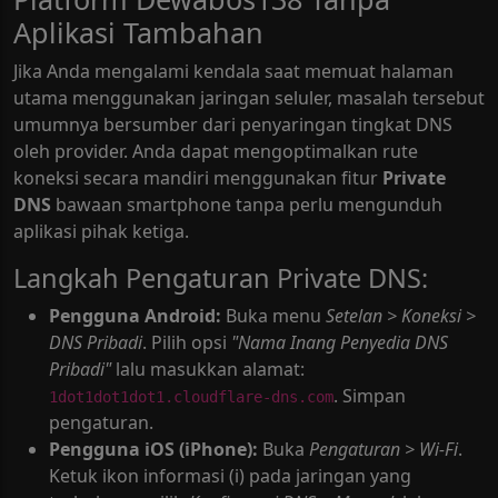
Aplikasi Tambahan
Jika Anda mengalami kendala saat memuat halaman
utama menggunakan jaringan seluler, masalah tersebut
umumnya bersumber dari penyaringan tingkat DNS
oleh provider. Anda dapat mengoptimalkan rute
koneksi secara mandiri menggunakan fitur
Private
DNS
bawaan smartphone tanpa perlu mengunduh
aplikasi pihak ketiga.
Langkah Pengaturan Private DNS:
Pengguna Android:
Buka menu
Setelan > Koneksi >
DNS Pribadi
. Pilih opsi
"Nama Inang Penyedia DNS
Pribadi"
lalu masukkan alamat:
. Simpan
1dot1dot1dot1.cloudflare-dns.com
pengaturan.
Pengguna iOS (iPhone):
Buka
Pengaturan > Wi-Fi
.
Ketuk ikon informasi (i) pada jaringan yang