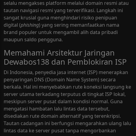
selalu mengakses platform melalui domain resmi atau
tautan navigasi resmi yang terverifikasi. Langkah ini
sangat krusial guna menghindari risiko penipuan
digital (
phishing
) yang sering memanfaatkan nama
brand populer untuk mengambil alih data pribadi
maupun saldo pengguna.
Memahami Arsitektur Jaringan
Dewabos138 dan Pemblokiran ISP
Di Indonesia, penyedia jasa internet (ISP) menerapkan
penyaringan DNS (Domain Name System) secara
berkala. Hal ini menyebabkan rute koneksi langsung ke
server utama terkadang terputus di tingkat ISP lokal,
meskipun server pusat dalam kondisi normal. Guna
mengatasi hambatan lalu lintas data tersebut,
disediakan rute domain alternatif yang terenkripsi.
Tautan cadangan ini berfungsi mengarahkan ulang lalu
lintas data ke server pusat tanpa mengorbankan