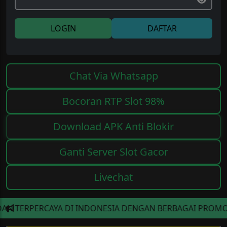
LOGIN
DAFTAR
Chat Via Whatsapp
Bocoran RTP Slot 98%
Download APK Anti Blokir
Ganti Server Slot Gacor
Livechat
CAYA DI INDONESIA DENGAN BERBAGAI PROMO-PROMO MENA