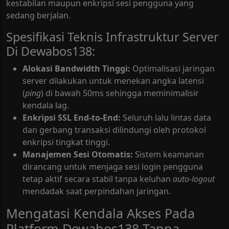
kestabilan maupun enkripsi sesi pengguna yang
sedang berjalan.
Spesifikasi Teknis Infrastruktur Server
Di Dewabos138:
Alokasi Bandwidth Tinggi:
Optimalisasi jaringan
server dilakukan untuk menekan angka latensi
(
ping
) di bawah 50ms sehingga meminimalisir
kendala lag.
Enkripsi SSL End-to-End:
Seluruh lalu lintas data
dan gerbang transaksi dilindungi oleh protokol
enkripsi tingkat tinggi.
Manajemen Sesi Otomatis:
Sistem keamanan
dirancang untuk menjaga sesi login pengguna
tetap aktif secara stabil tanpa keluhan
auto-logout
mendadak saat perpindahan jaringan.
Mengatasi Kendala Akses Pada
Platform Dewabos138 Tanpa