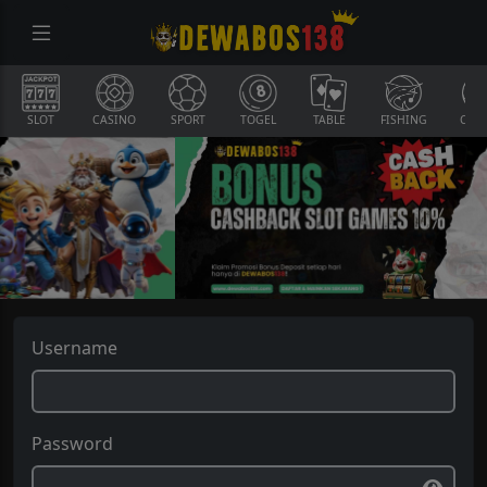
SLOT
CASINO
SPORT
TOGEL
TABLE
FISHING
COCK
Username
Password