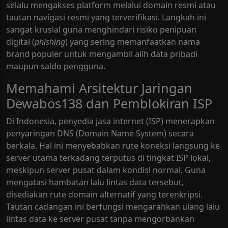
selalu mengakses platform melalui domain resmi atau
tautan navigasi resmi yang terverifikasi. Langkah ini
sangat krusial guna menghindari risiko penipuan
digital (
phishing
) yang sering memanfaatkan nama
brand populer untuk mengambil alih data pribadi
maupun saldo pengguna.
Memahami Arsitektur Jaringan
Dewabos138 dan Pemblokiran ISP
Di Indonesia, penyedia jasa internet (ISP) menerapkan
penyaringan DNS (Domain Name System) secara
berkala. Hal ini menyebabkan rute koneksi langsung ke
server utama terkadang terputus di tingkat ISP lokal,
meskipun server pusat dalam kondisi normal. Guna
mengatasi hambatan lalu lintas data tersebut,
disediakan rute domain alternatif yang terenkripsi.
Tautan cadangan ini berfungsi mengarahkan ulang lalu
lintas data ke server pusat tanpa mengorbankan