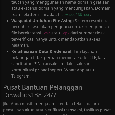
tautan yang menggunakan nama domain gratisan
atau ekstensi domain yang mencurigakan. Domain
resmi platform ini adalah
.
dewabos138.com
Waspadai Unduhan File Asing:
Sistem resmi tidak
pernah mewajibkan pengguna untuk mengunduh
file berekstensi
atau
dari sumber tidak
.exe
.apk
terverifikasi hanya untuk mendapatkan akses
halaman.
Kerahasiaan Data Kredensial:
Tim layanan
pelanggan tidak pernah meminta kode OTP, kata
sandi, atau PIN transaksi melalui saluran
komunikasi pribadi seperti WhatsApp atau
Telegram.
Pusat Bantuan Pelanggan
Dewabos138 24/7
Jika Anda masih mengalami kendala teknis dalam
pemulihan akun atau verifikasi transaksi, fasilitas pusat