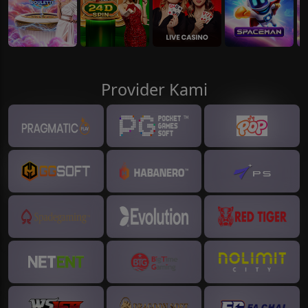
Provider Kami