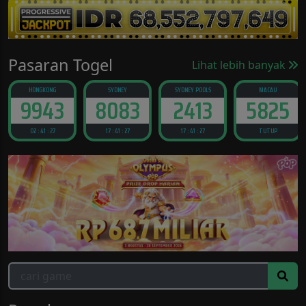
Pasaran Togel
Lihat lebih banyak
SYDNEY
SYDNEY POOLS
MACAU
SINGAPORE
8083
2413
5825
5102
17 : 41 : 26
17 : 41 : 26
TUTUP
21 : 31 : 26