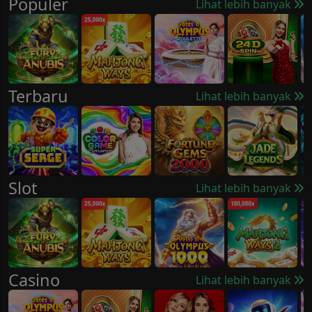
Populer
Lihat lebih banyak
Terbaru
Lihat lebih banyak
Slot
Lihat lebih banyak
Casino
Lihat lebih banyak