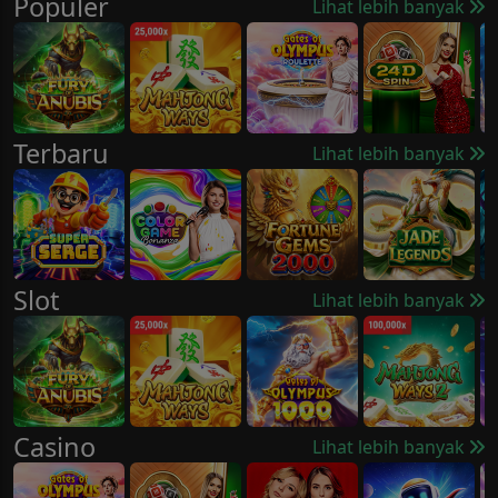
Populer
Lihat lebih banyak
Terbaru
Lihat lebih banyak
Slot
Lihat lebih banyak
Casino
Lihat lebih banyak