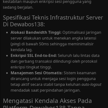
kestabilan maupun enkripsi sesi pengguna yang
sedang berjalan.
Spesifikasi Teknis Infrastruktur Server
Di Dewabos138:
Alokasi Bandwidth Tinggi:
Optimalisasi jaringan
server dilakukan untuk menekan angka latensi
(
ping
) di bawah 50ms sehingga meminimalisir
kendala lag.
Enkripsi SSL End-to-End:
Seluruh lalu lintas data
dan gerbang transaksi dilindungi oleh protokol
enkripsi tingkat tinggi.
Manajemen Sesi Otomatis:
Sistem keamanan
dirancang untuk menjaga sesi login pengguna
tetap aktif secara stabil tanpa keluhan
auto-logout
mendadak saat perpindahan jaringan.
Mengatasi Kendala Akses Pada
Platform Dewabos138 Tanpa