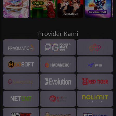
Provider Kami