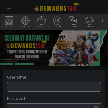
SLOT
CASINO
SPORT
TOGEL
TABLE
FISHING
COCK
Username
Password